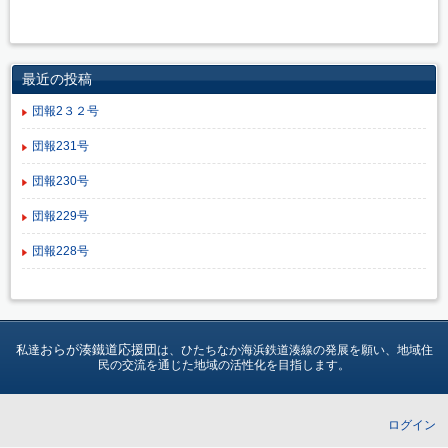
最近の投稿
団報2３２号
団報231号
団報230号
団報229号
団報228号
おらが湊鐵道応援団
私達
は、ひたちなか海浜鉄道湊線の発展を願い、地域住
民の交流を通じた地域の活性化を目指します。
ログイン