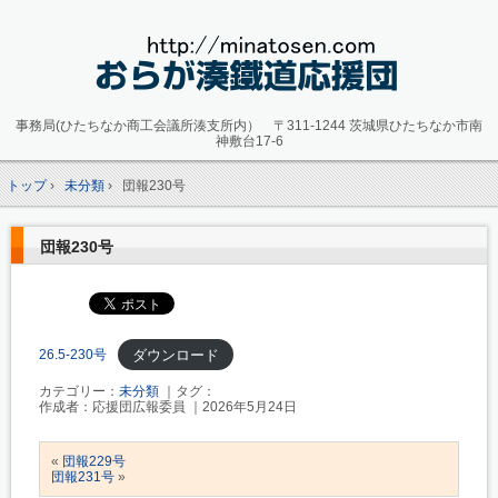
事務局(ひたちなか商工会議所湊支所内）
〒311-1244 茨城県ひたちなか市南
神敷台17-6
トップ
›
未分類
›
団報230号
団報230号
ダウンロード
26.5-230号
カテゴリー：
未分類
｜タグ：
作成者：応援団広報委員 ｜2026年5月24日
«
団報229号
団報231号
»