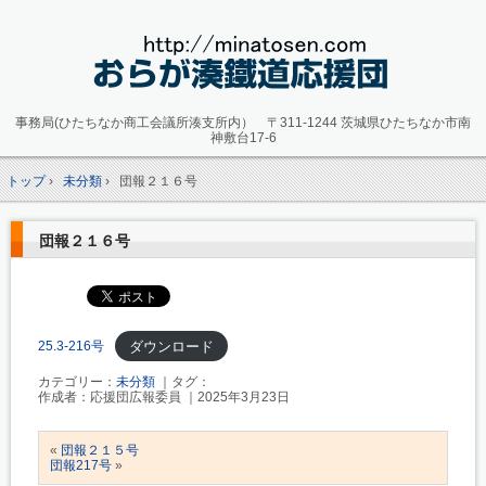
事務局(ひたちなか商工会議所湊支所内）
〒311-1244 茨城県ひたちなか市南
神敷台17-6
トップ
›
未分類
›
団報２１６号
団報２１６号
ダウンロード
25.3-216号
カテゴリー：
未分類
｜タグ：
作成者：応援団広報委員 ｜2025年3月23日
«
団報２１５号
団報217号
»