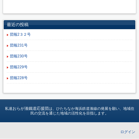
最近の投稿
団報2３２号
団報231号
団報230号
団報229号
団報228号
おらが湊鐵道応援団
私達
は、ひたちなか海浜鉄道湊線の発展を願い、地域住
民の交流を通じた地域の活性化を目指します。
ログイン